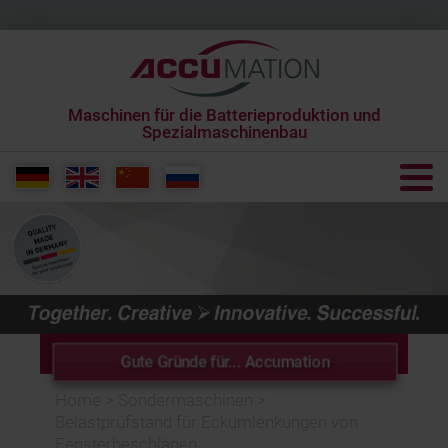
Maschinen für die Batterieproduktion und
Spezialmaschinenbau
+49 6431 285650 0
info[at]accumation.de
Gute Gründe für... Accumation
Home
>
Sondermaschinen
>
Belastprüfstand für Eckumlenkungen von
Fensterbeschlägen