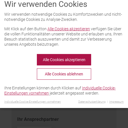
Wir verwenden Cookies
Der Prüfstand kontrolliert, ob das Material
einer bestimmten Anzahl an
Wir verwenden notwendige Cookies zu Komfortzwecken und nicht-
Bewegungszyklen standhält.
notwendige Cookies zu Analyse-Zwecken.
Ein Motor bewegt den Fensterbeschlag
Mit Klick auf den Button
Alle Cookies akzeptieren
verfügen Sie über
vor und zurück. Ihm gegenüber ist ein
die vollen Funktionalitäten unserer Website und erlauben uns, Ihren
Zylinder befestigt, mit dessen Hilfe die
Besuch statistisch auszuwerten und damit zur Verbesserung
Belastung simuliert wird. Bei jedem
unseres Angebots beizutragen.
Bewegungszyklus wird der Kraftverlauf
aufgezeichnet. Nach 100.000 Zyklen
Alle Cookies akzeptieren
werden die aufgezeichneten Kraftverläufe
analysiert und mögliche
Alle Cookies ablehnen
Materialveränderungen kontrolliert.
Ihre Einstellungen können durch Klicken auf
Individuelle Cookie-
PDF-Datei zum Download
Einstellungen vornehmen
jederzeit angepasst werden.
Individuelle Cookie-Einstellungen vornehmen
Datenschutzerklärung
Impressum
Ihr Ansprechpartner