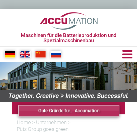
Maschinen für die Batterieproduktion und
Spezialmaschinenbau
+49 6431 285650 0
info[at]accumation.de
Gute Gründe für... Accumation
Home
>
Unternehmen
>
Pütz Group goes green