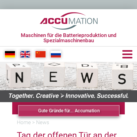
Maschinen für die Batterieproduktion und
Spezialmaschinenbau
+49 6431 285650 0
info[at]accumation.de
Gute Gründe für... Accumation
Home
>
News
Tag der offenen Tür an der