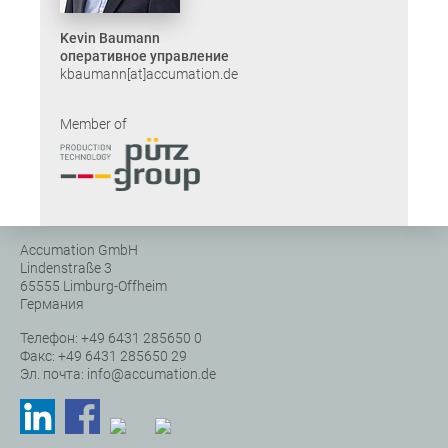
Kevin Baumann
оперативное управление
kbaumann[at]accumation.de
Member of
Accumation GmbH
Lindenstraße 3
65555 Limburg-Offheim
Германия
Телефон: +49 6431 285650 0
Факс: +49 6431 285650 29
Эл. почта:
info
@
accumation.de