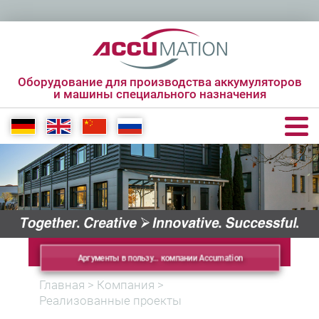
Оборудование для производства аккумуляторов
и машины специального назначения
+49 6431 285650 0
info[at]accumation.de
Аргументы в пользу… компании Accumation
Главная
>
Компания
>
Реализованные проекты